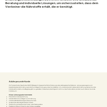
Beratung und individuelle Lösungen, um sicherzustellen, dass dein
Vierbeiner die Nährstoffe erhält, die er benötigt.
Adulte gesunde Hunde
Ob Trockenfutter, Nassfutter, BARF (Biologisch Artgerechte Rohe Fütterung) oder selbstgekochte Rationen - eine ausgewogene und
bedarfsdeckende Ernährung ist die Grundlage für ein gesundes Hundeleben. Ich unterstütze dich dabei, die Ernährung deines Hundes
individuell, fundiert und alltagstauglich zu gestalten. Dabei berücksichtige ich nicht nur das Futter selbst, sondern auch deinen Hund als
Individuum.
Dieses Leistungspaket beinhaltet:
Persönliche Vorbesprechung
Verständliche Grundlagen zur Ernährung
Individuelle Bedarfsanalyse deines Hundes
Analyse des aktuell gefütterten Futters
Überprüfung bestehender Futter- oder Rationspläne
Praktische Tipps & Tricks für den Fütterungsalltag