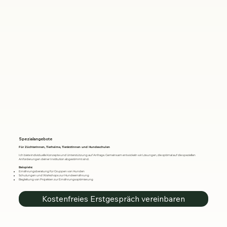
Spezialangebote
Für ZüchterInnen, Tierheime, TierärztInnen und Hundeschulen
Ich biete individuelle Konzepte und Unterstützung auf Anfrage. Gemeinsam entwickeln wir Lösungen, die optimal auf die speziellen
Anforderungen deiner Institution abgestimmt sind.
Beispiele:
Ernährungsberatung für Gruppen von Hunden
Schulungen und Workshops zur Hundeernährung
Begleitung von Projekten zur Ernährungsoptimierung
Kostenfreies Erstgespräch vereinbaren