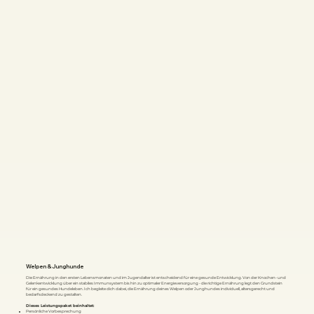
Welpen & Junghunde
Die Ernährung in den ersten Lebensmonaten und im Jugendalter ist entscheidend für eine gesunde Entwicklung. Von der Knochen- und
Gelenkentwicklung über ein stabiles Immunsystem bis hin zu optimaler Energieversorgung - die richtige Ernährung legt den Grundstein
für ein gesundes Hundeleben. Ich begleite dich dabei, die Ernährung deines Welpen oder Junghundes individuell, altersgerecht und
bedarfsdeckend zu gestalten.
Dieses Leistungspaket beinhaltet:
Persönliche Vorbesprechung