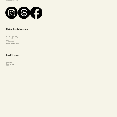
Tel. 0172 / 46 29 08 7
Meine Empfehlungen
SanaVet (Tier-Physio)
Hunde-Checkpoint
Pfotenhelfer
Cats & Dogs in Not
Rechtliches
Impressum
Datenschutz
AGB