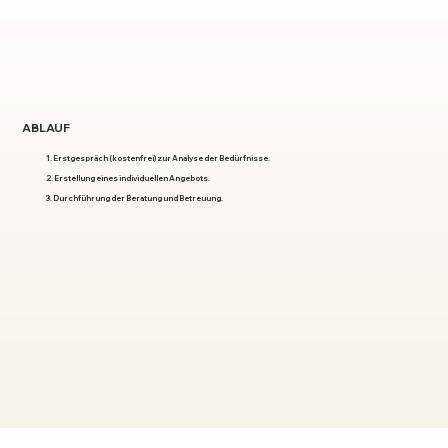
ABLAUF
1. Erstgespräch (kostenfrei) zur Analyse der Bedürfnisse.
2. Erstellung eines individuellen Angebots.
3. Durchführung der Beratung und Betreuung.