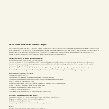
Hunde mit besonderen Anforderungen
Manche Hunde benötigen eine Ernährung, die weit über eine Standardfütterung hinausgeht. Allergien, Unverträglichkeiten, Erkrankungen,
ein erhöhter Leistungsbedarf oder gezieltes Gewichtsmanagement stellen besondere Anforderungen an die Fütterung und erfordern eine
individuelle, fachlich fundierte Anpassung. Ich unterstütze dich dabei, die Ernährung deines Hundes strukturiert, verständlich und
bedarfsorientiert neu auszurichten - mit einem klaren Plan und persönlicher Begleitung.
Für welche Hunde ist dieses Angebot geeignet?
Dieses Leistungspaket richtet sich insbesondere an:
Hunde mit Allergien & Unverträglichkeiten z.B. Futtermittelallergien, Ausschlussdiäten, sensible Verdauung, Haut- und Fellprobleme
Hunde mit Erkrankungen Ernährungsanpassung als begleitende Maßnahme bei diagnostizierten Erkrankungen (kein Ersatz für
tierärztliche Diagnostik oder Therapie).
Sport- und Gebrauchshunde Hund mit erhöhter körperlicher oder geistiger Belastung im Training, Einsatz oder Wettkampf.
Hunde im Gewichtsmanagement Nachhaltige Unterstützung bei Über- oder Untergewicht ohne Mangelversorgung.
Dieses Leistungspaket beinhaltet:
Persönliche Vorbesprechung
Verständliche Grundlagen zur bedarfsorientierten Hundeernährung
Detaillierte Bedarfsanalyse unter Berücksichtigung der besonderen Anforderungen
Analyse des aktuell gefütterten Futters
Ableitung geeigneter Fütterungsstrategien - Praktische Tipps für den Fütterungsalltag
Erstellung eines individuellen, angepassten Futterplans
Ausführliche Besprechung aller Empfehlungen
Schriftliche Zusammenfassung
1 Monat persönliche Betreuung für Rückfragen & Anpassungen
Optionale Zusatzleistungen (bei Bedarf)
Austausch mit Tierärztinnen, Therapeut:innen oder Trainer:innen (auf Wunsch)
Begleitung bei Eliminations- oder Umstellungsphasen
Verlaufs- und Fortschrittskontrollen
Anpassung des Futterplans im laufenden Betreuungszeitraum
Preise:
Ernährungsberatung inkl. 1 Monat Betreuung: 170 EUR