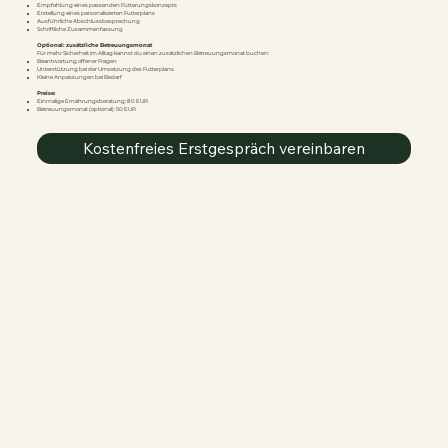
Empfehlung eines passenden Fütterungskonzepts
Erstellung eines personalisierten Futterplans
Ausführliche Abschlussbesprechung
Schriftliche Zusammenfassung
Optional: zusätzliche Betreuungsmonat
Für mehr Sicherheit im Alltag kannst du einen zusätzlichen Betreuungsmonat buchen:
Beantwortung offener Fragen
Unterstützung bei der Umsetzung des Futterplans
Kleine Anpassungen bei Bedarf
Preise:
Einmalige Ernährungsberatung: 80 EUR
Betreuungsmonat (optional): 50 EUR
Kostenfreies Erstgespräch vereinbaren