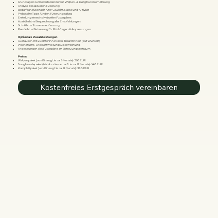
Grundlagen zur bedarfsorientierten Welpen- & Junghundeernährung
Analyse des aktuellen Fütterung
Bedarfsanalyse nach Alter, Gewicht, Rasse und Aktivität
Praktische Tipps für den Fütterungsalltag
Erstellung eines individuellen Futterplans
Ausführliche Besprechung aller Empfehlungen
Schriftliche Zusammenfassung
Persönliche Betreuung für Rückfragen & Anpassungen
Optionale Zusatzleistungen
Austausch mit Züchter:innen oder Tierärzt:innen (auf Wunsch)
Wachstums- und Entwicklungsüberwachung
Anpassungen des Futterplans im Betreuungszeitraum
Preise:
Welpenpaket (von Einzug bis ca. 6 Monate): 260 EUR
Junghundepaket (für Hunde von ca. 6 bis ca. 12 Monate): 140 EUR
Komplettpaket (von Einzug bis ca. 12 Monate): 380 EUR
Kostenfreies Erstgespräch vereinbaren