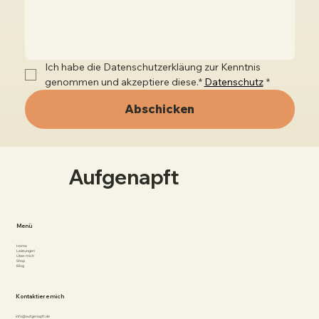
Ich habe die Datenschutzerkläung zur Kenntnis 
genommen und akzeptiere diese.* 
Datenschutz
*
Abschicken
Aufgenapft
Menü
Home
Leistungen
Über mich
Shop
Blog
Kontaktiere mich
info@aufgenapft.de