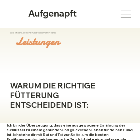
Aufgenapft
Wie ich dir & deinem Hund weiterhelfen kann
Leistungen
WARUM DIE RICHTIGE
FÜTTERUNG
ENTSCHEIDEND IST:
Ich bin der Überzeugung, dass eine ausgewogene Ernährung der
Schlüssel zu einem gesunden und glücklichen Leben für deinen Hund
ist. Ich stehe dir mit Rat und Tat zur Seite, um die besten
Ernährungsentscheidungen zu treffen. Ich biete eine umfassende