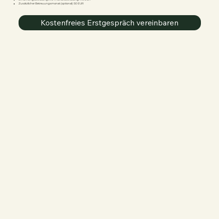
Zusätzlicher Betreuungsmonat (optional): 50 EUR
Kostenfreies Erstgespräch vereinbaren