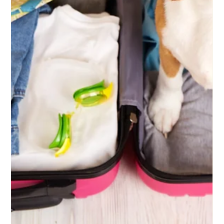
30. Aug. 2025
2 Min. Lesezeit
Superfoods für Hunde - gesunde
Power aus dem Napf
Superfoods sind nicht nur für Menschen ein Trend - auch
Hunde profitieren von nährstoffreichen Lebensmitteln
wie Lachs, Kürbis, Blaubeeren, Spinat oder Kokosöl. Sie
liefern wertvolle Vitamine, Mineralstoffe und
Antioxidantien, die Fell, Haut, Immunsystem und