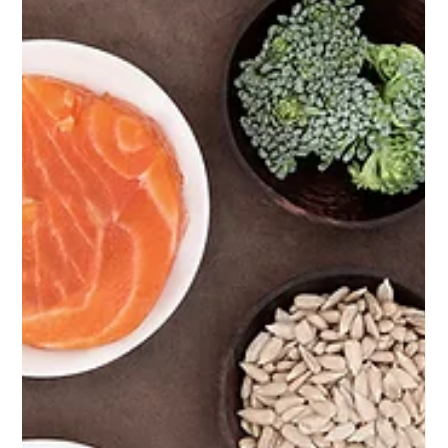
Phasen-Plan bei Magen-Darm-
Problemen
Dein Hund kämpft mit Durchfall, Blähungen oder
empfindlichem Magen? In meinem 4-Phasen-Plan
erfährst du, wie du mit Schonkost startest, die
Darmschleimhaut gezielt regenerierst und das
Mikrobiom nachhaltig aufbaust – Schritt für Schritt,
praxiserprobt und alltagstauglich. So wird der Bauch
wieder ruhig und Futter besser verträglich. Du willst es
individuell? Ich begleite euch gern in der 1:1-
Ernährungsberatung – bei Aufgenapft.