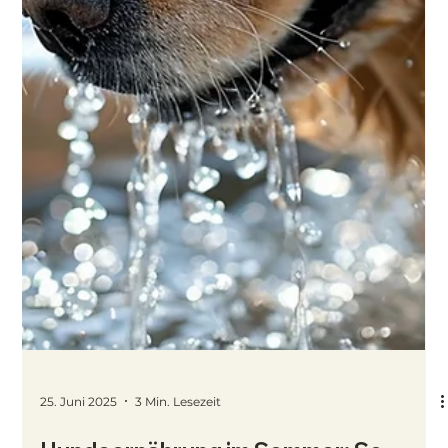
31. Juli 2025
4 Min. Lesezeit
BARF im Urlaub - Wie du deinen Hund
auch unterwegs stressfrei und
ausgewogen fütterst
Du barfst deinen Hund und planst eine Reise? In diesem